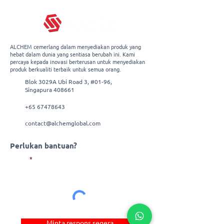
product page -
Click Here
ALCHEM cemerlang dalam menyediakan produk yang
hebat dalam dunia yang sentiasa berubah ini. Kami
percaya kepada inovasi berterusan untuk menyediakan
produk berkualiti terbaik untuk semua orang.
Blok 3029A Ubi Road 3, #01-96,
Singapura 408661
+65 67478643
contact@alchemglobal.com
Perlukan bantuan?
E-mel
Minta respons segera