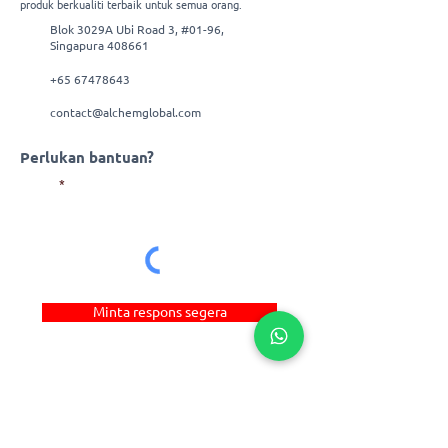
produk berkualiti terbaik untuk semua orang.
Blok 3029A Ubi Road 3, #01-96,
Singapura 408661
+65 67478643
contact@alchemglobal.com
Perlukan bantuan?
E-mel
Minta respons segera
Pautan Pantas