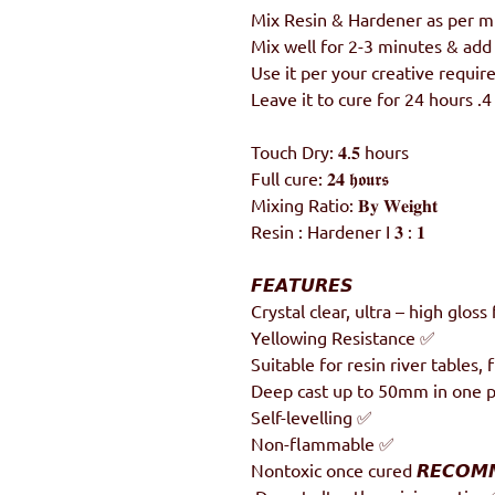
4. Leave it to cure for 24 hours
Touch Dry: 𝟒.𝟓 hours
Full cure: 𝟐𝟒 𝖍𝖔𝖚𝖗𝖘
Mixing Ratio: 𝐁𝐲 𝐖𝐞𝐢𝐠𝐡𝐭
Resin : Hardener I 𝟑 : 𝟏
𝙁𝙀𝘼𝙏𝙐𝙍𝙀𝙎
✅ Yellowing Resistance
✅ Self-levelling
✅ Non-flammable