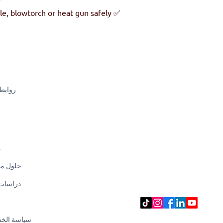
ratio.
✅ To remove bubbles use a needle, blowtorch or heat gun safely.
روابط
CHECK OUR E-SHOP
SHOPEE
LAZADA
AMAZON
EEZEE
CAROUSELL
م
حلول م
SOCIAL MEDIA
دراسات 
سياسة الخ