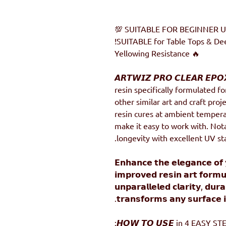
🔥 Yellowing Resistance
𝘼𝙍𝙏𝙒𝙄𝙕 𝙋𝙍𝙊 𝘾𝙇𝙀𝘼𝙍 𝙀𝙋
resin specifically formulated fo
other similar art and craft proj
resin cures at ambient temperat
make it easy to work with. Not
longevity with excellent UV sta
𝗘𝗻𝗵𝗮𝗻𝗰𝗲 𝘁𝗵𝗲 𝗲𝗹𝗲𝗴𝗮𝗻𝗰𝗲 𝗼𝗳 
𝗶𝗺𝗽𝗿𝗼𝘃𝗲𝗱 𝗿𝗲𝘀𝗶𝗻 𝗮𝗿𝘁 𝗳𝗼𝗿𝗺𝘂
𝘂𝗻𝗽𝗮𝗿𝗮𝗹𝗹𝗲𝗹𝗲𝗱 𝗰𝗹𝗮𝗿𝗶𝘁𝘆, 𝗱𝘂𝗿𝗮
𝘁𝗿𝗮𝗻𝘀𝗳𝗼𝗿𝗺𝘀 𝗮𝗻𝘆 𝘀𝘂𝗿𝗳𝗮𝗰𝗲 
𝙃𝙊𝙒 𝙏𝙊 𝙐𝙎𝙀 in 4 EASY STE