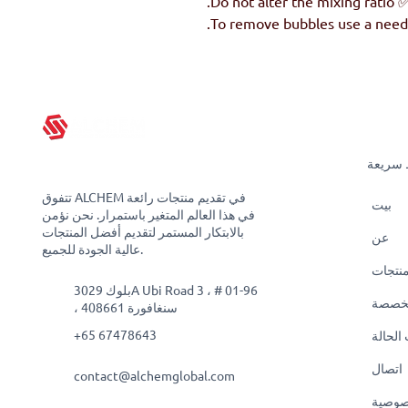
✅ Do not alter the mixing 
 سريعة
تتفوق ALCHEM في تقديم منتجات رائعة
بيت
في هذا العالم المتغير باستمرار. نحن نؤمن
بالابتكار المستمر لتقديم أفضل المنتجات
عن
عالية الجودة للجميع.
نتجات
بلوك 3029A Ubi Road 3 ، # 01-96
خصصة
، سنغافورة 408661
+65 67478643
الحالة
اتصال
contact@alchemglobal.com
صوصية