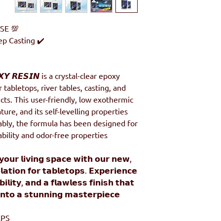
💯 SUITABLE FOR BEGINNER USE 💯
✔️ SUITABLE for Table Tops & Deep Casting!
𝙓𝙔 𝙍𝙀𝙎𝙄𝙉 is a crystal-clear epoxy
r tabletops, river tables, casting, and
ects. This user-friendly, low exothermic
ure, and its self-levelling properties
ably, the formula has been designed for
bility and odor-free properties.
𝗼𝘂𝗿 𝗹𝗶𝘃𝗶𝗻𝗴 𝘀𝗽𝗮𝗰𝗲 𝘄𝗶𝘁𝗵 𝗼𝘂𝗿 𝗻𝗲𝘄,
𝗮𝘁𝗶𝗼𝗻 𝗳𝗼𝗿 𝘁𝗮𝗯𝗹𝗲𝘁𝗼𝗽𝘀. 𝗘𝘅𝗽𝗲𝗿𝗶𝗲𝗻𝗰𝗲
𝗯𝗶𝗹𝗶𝘁𝘆, 𝗮𝗻𝗱 𝗮 𝗳𝗹𝗮𝘄𝗹𝗲𝘀𝘀 𝗳𝗶𝗻𝗶𝘀𝗵 𝘁𝗵𝗮𝘁
𝗻𝘁𝗼 𝗮 𝘀𝘁𝘂𝗻𝗻𝗶𝗻𝗴 𝗺𝗮𝘀𝘁𝗲𝗿𝗽𝗶𝗲𝗰𝗲.
PS: