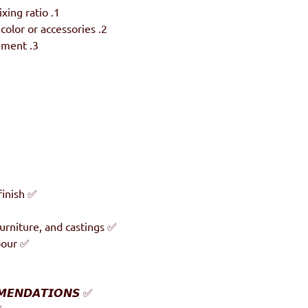
1. Mix Resin & Hardener as per mixing ratio
2. Mix well for 2-3 minutes & add color or accessories
3. Use it per your creative requirement
✅ Crystal clear, ultra – high gloss finish
✅ Suitable for resin river tables, furniture, and castings
✅ Deep cast up to 50mm in one pour
✅ Nontoxic once cured 𝙍𝙀𝘾𝙊𝙈𝙈𝙀𝙉𝘿𝘼𝙏𝙄𝙊𝙉𝙎