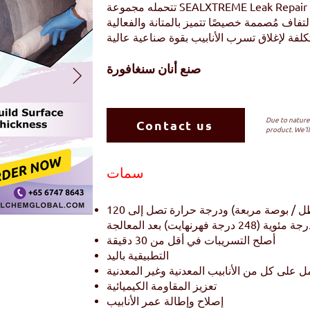
تتحمله مجموعة SEALXTREME Leak Repair Kit بعد العلاج حوالي 27 بار (400 رطل /
فاف مُصممة خصيصًا تتميز بالمتانة والفعالية
صنع أنا
ن سنغافورة
Due to nature 
Contact us
product. We'll
سمات
تحمل ضغط يصل إلى 27 بار (400 رطل / بوصة مربعة) ودرجة حرارة تصل إلى 120
ة مئوية (248 درجة فهرنهايت) بعد المعالجة
أصلح التسريبات في أقل من 30 دقيقة
التطبيقية باليد
ل على كل من الأنابيب المعدنية وغير المعدنية
تعزيز المقاومة الكيميائية
إصلاح وإطالة عمر الأنابيب