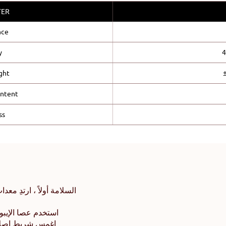
TER
nce
y
4
ght
ontent
ss
السلامة أولاً ، ارتدِ معد
استخدم عصا الإيبوكسي المع
اغمس شريط إصلاح ال