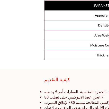
PARAME
Appeara
Densit
Area Wei
Moisture C
Thickne
كيفية التقديم
ات الحماية المناسبة. القفازات أمر لا بد منه
اعجن عصا الايبوكسي حتى تصلب 80٪
الجة بنسبة 80٪ لإغلاق التسرب
ألياف الزجاجية في الماء لمدة 5 ثوانٍ