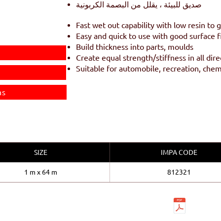
صديق للبيئة ، يقلل من البصمة الكربونية
Fast wet out capability with low resin to g
Easy and quick to use with good surface f
Build thickness into parts, moulds
Create equal strength/stiffness in all dire
Suitable for automobile, recreation, chemi
ns
SIZE
IMPA CODE
1 m x 64 m
812321