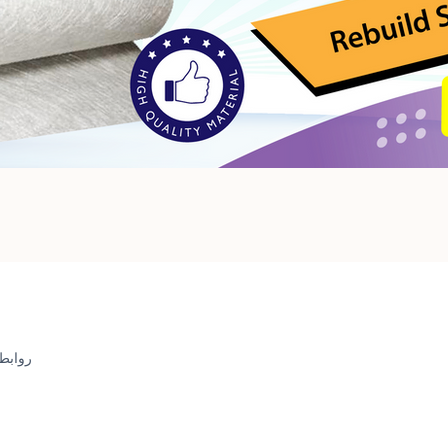
روابط
CHECK OUR E-SHOP
SHOPEE
LAZADA
AMAZON