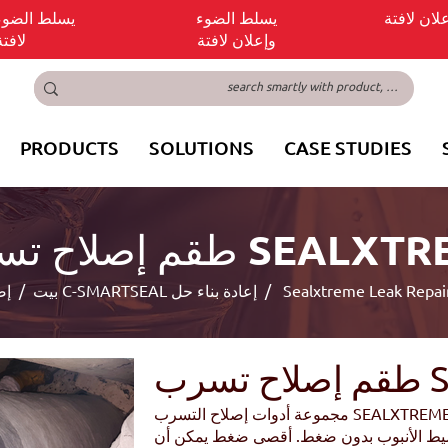
ان لافتة
يسلط الضوء
يسلط الضوء
وإعلان لافتة
لافتة
PRODUCTS
SOLUTIONS
CASE STUDIES
اح تسرب SEALXTREME
/ Sealxtreme Leak Repair
إصلاح C-SMARTSEAL إعادة بناء حل
بيت
/
SE
مجموعة أدوات إصلاح التسرب SEALXTREME مانعة للتسرب موجودة على الأنبوب في
ريف وسيط الأنبوب بدون ضغط. أقصى ضغط يمكن أن