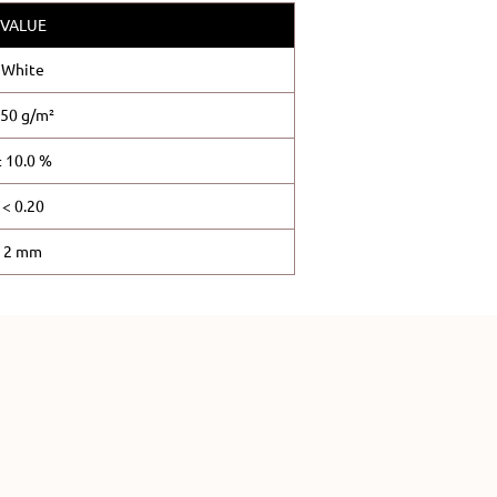
VALUE
White
50 g/m²
± 10.0 %
< 0.20
2 mm