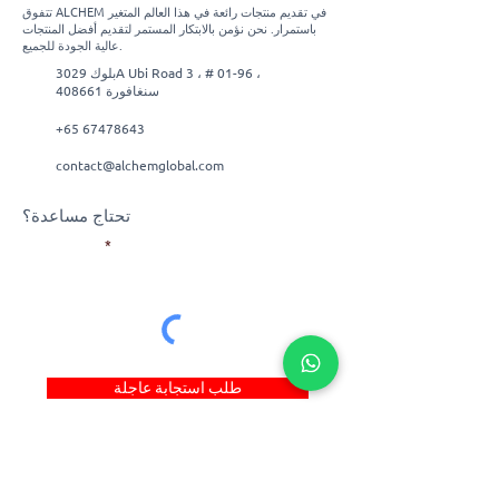
تتفوق ALCHEM في تقديم منتجات رائعة في هذا العالم المتغير
باستمرار. نحن نؤمن بالابتكار المستمر لتقديم أفضل المنتجات
عالية الجودة للجميع.
بلوك 3029A Ubi Road 3 ، # 01-96 ،
سنغافورة 408661
+65 67478643
contact@alchemglobal.com
تحتاج مساعدة؟
بريد إلكتروني
طلب استجابة عاجلة
روابط سريعة