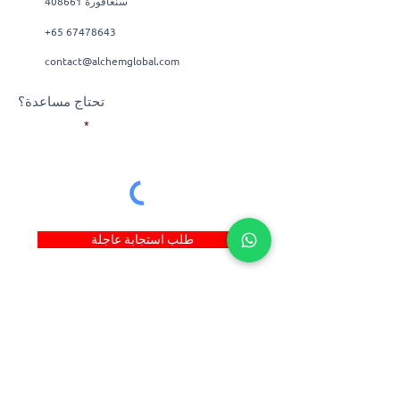
سنغافورة 408661
+65 67478643
contact@alchemglobal.com
تحتاج مساعدة؟
بريد إلكتروني
طلب استجابة عاجلة
روابط سريعة
© 2022 Alchem Manufacturing Pte Ltd. جميع
الحقوق محفوظة. |
التجارة الإلكترونية
تصميم
حلول Firstcom
الويب بواسطة