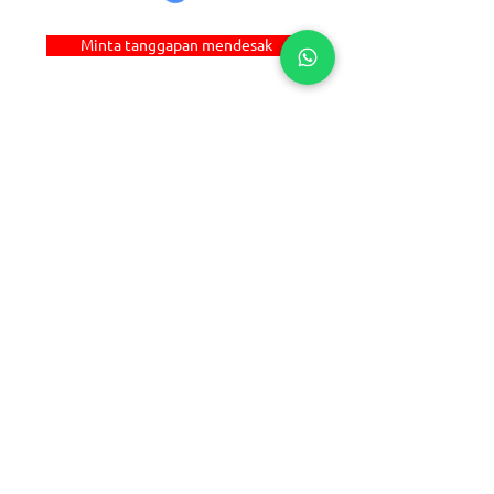
Minta tanggapan mendesak
tautan
langsung
© 2022 Alchem Manufacturing Pte Ltd.
Semua Hak Dilindungi Undang-Undang. |
Perdagangan elektronik
Desain Web
oleh
Solusi Firstcom
Rumah
Tentang
Produk
Solusi yang
Disesuaikan