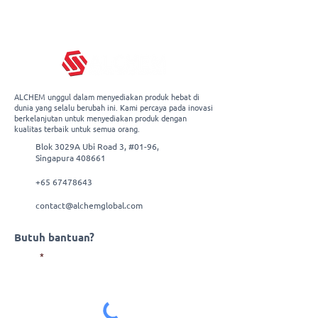
Get the full product info on
the product page -
Click Here
ALCHEM unggul dalam menyediakan produk hebat di
dunia yang selalu berubah ini. Kami percaya pada inovasi
berkelanjutan untuk menyediakan produk dengan
kualitas terbaik untuk semua orang.
Blok 3029A Ubi Road 3, #01-96,
Singapura 408661
+65 67478643
contact@alchemglobal.com
Butuh bantuan?
Surel