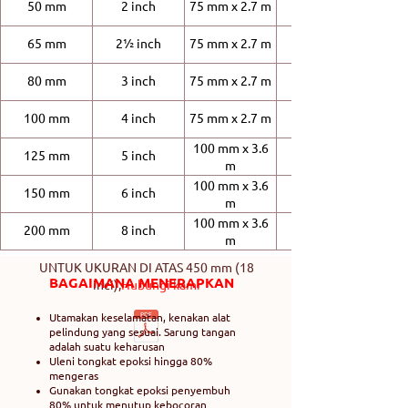
50 mm
2 inch
75 mm x 2.7 m
65 mm
2½ inch
75 mm x 2.7 m
80 mm
3 inch
75 mm x 2.7 m
100 mm
4 inch
75 mm x 2.7 m
100 mm x 3.6
125 mm
5 inch
m
100 mm x 3.6
150 mm
6 inch
m
100 mm x 3.6
200 mm
8 inch
m
UNTUK UKURAN DI ATAS 450 mm (18
BAGAIMANA MENERAPKAN
inci),
Hubungi kami
Utamakan keselamatan, kenakan alat
pelindung yang sesuai. Sarung tangan
adalah suatu keharusan
Uleni tongkat epoksi hingga 80%
mengeras
Gunakan tongkat epoksi penyembuh
80% untuk menutup kebocoran