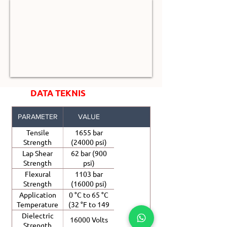
DATA TEKNIS
PARAMETER
VALUE
Tensile
1655 bar
Strength
(24000 psi)
Lap Shear
62 bar (900
Strength
psi)
Flexural
1103 bar
Strength
(16000 psi)
Application
0 °C to 65 °C
Temperature
(32 °F to 149
°F)
Dielectric
16000 Volts
Strength