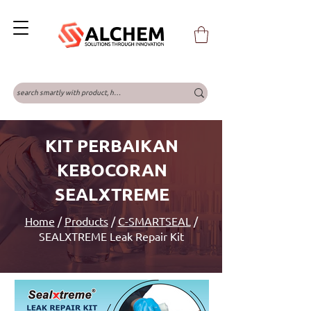
KIT PERBAIKAN
KEBOCORAN
SEALXTREME
Home
/
Products
/
C-SMARTSEAL
/
SEALXTREME Leak Repair Kit