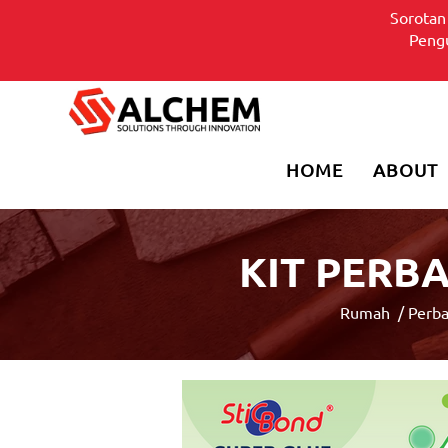
Sorotan
Pen
HOME
ABOUT
KIT PERB
Rumah
/
Perba