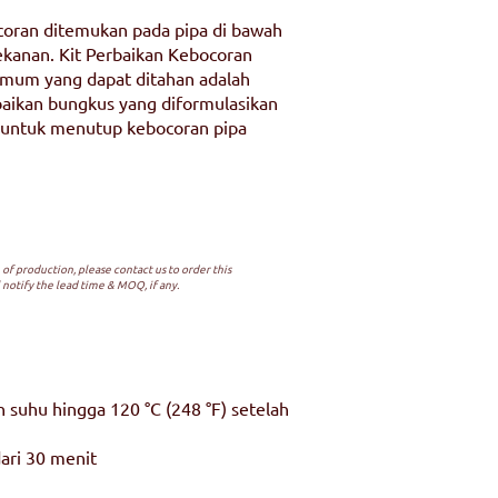
oran ditemukan pada pipa di bawah
ekanan. Kit Perbaikan Kebocoran
um yang dapat ditahan adalah
erbaikan bungkus yang diformulasikan
 untuk menutup kebocoran pipa
of production, please contact us to order this
 notify the lead time & MOQ, if any.
n suhu hingga 120 °C (248 °F) setelah
ari 30 menit