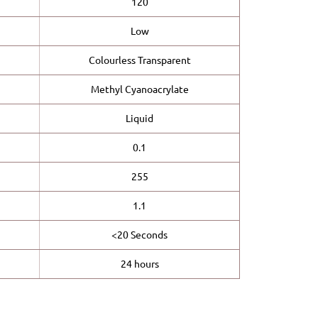
120
Low
Colourless Transparent
Methyl Cyanoacrylate
Liquid
0.1
255
1.1
<20 Seconds
24 hours