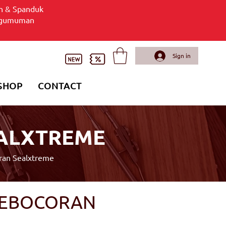
n & Spanduk
gumuman
Sign in
SHOP
CONTACT
EALXTREME
ran Sealxtreme
 KEBOCORAN