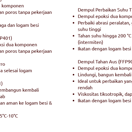
ua komponen
Dempul Perbaikan Suhu T
an poros tanpa pekerjaan
Dempul epoksi dua kompo
Perbaiki abrasi peralatan,
ga dan logam besi
suhu tinggi
Tahan suhu hingga 200 °C
FP401)
(intermiten)
oksi dua komponen
Ikatan dengan logam besi
an poros tanpa pekerjaan
Dempul Tahan Aus (FFP9
rro
Dempul epoksi dua kompon
a selesai logam
Lindungi, bangun kembali
Ideal untuk perbaikan y
1)
rendah
membangun kembali
Viskositas tiksotropik, dap
bab
Ikatan dengan logam besi
n aman ke logam besi &
5°C-10°C