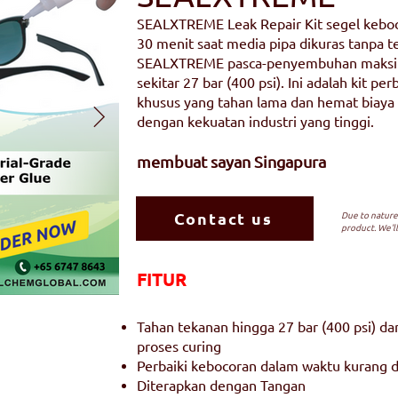
SEALXTREME Leak Repair Kit segel keboc
30 menit saat media pipa dikuras tanpa t
SEALXTREME pasca-penyembuhan maksim
sekitar 27 bar (400 psi). Ini adalah kit p
khusus yang tahan lama dan hemat biaya
dengan kekuatan industri yang tinggi.
membuat saya
n Singapura
Contact us
Due to nature 
product. We'll
FITUR
Tahan tekanan hingga 27 bar (400 psi) da
proses curing
Perbaiki kebocoran dalam waktu kurang d
Diterapkan dengan Tangan