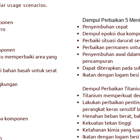
lar usage scenarios.
Dempul Perbaikan 5 Meni
mponen
Penyembuhan cepat
rro
Dempul epoksi dua kompo
Perbaiki situasi darurat se
Perbaikan permanen untuk
omponen
Penyembuhan awal dalam 
tu memperbaiki area yang
pencampuran
Dapat diterapkan pada su
i bahan basah untuk serat
Ikatan dengan logam besi
ngkungan
Dempul Perbaikan Titani
Titanium memperkuat de
Lakukan perbaikan penting
perangkat keras sensitif l
Menahan beban berat, bah
dua komponen
Kekuatan tekan tinggi
Ketahanan kimia yang luar
Ikatan dengan logam besi
)