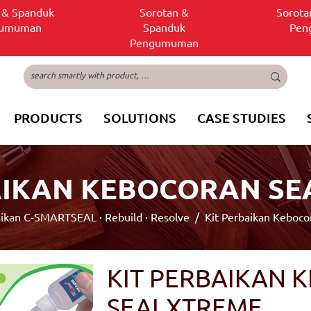
 & Spanduk
Sorotan &
Sorota
gumuman
Spanduk
Pen
Pengumuman
PRODUCTS
SOLUTIONS
CASE STUDIES
AIKAN KEBOCORAN S
ikan C-SMARTSEAL · Rebuild · Resolve
/ Kit Perbaikan Keboco
KIT PERBAIKAN
SEALXTREME