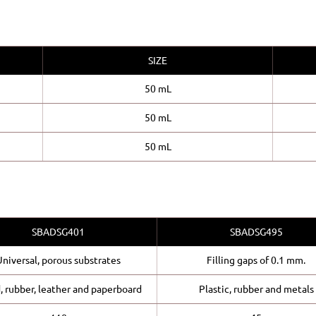
SIZE
50 mL
50 mL
50 mL
SBADSG401
SBADSG495
Universal, porous substrates
Filling gaps of 0.1 mm.
 rubber, leather and paperboard
Plastic, rubber and metals