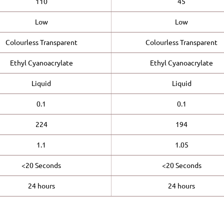
110
45
Low
Low
Colourless Transparent
Colourless Transparent
Ethyl Cyanoacrylate
Ethyl Cyanoacrylate
Liquid
Liquid
0.1
0.1
224
194
1.1
1.05
<20 Seconds
<20 Seconds
24 hours
24 hours