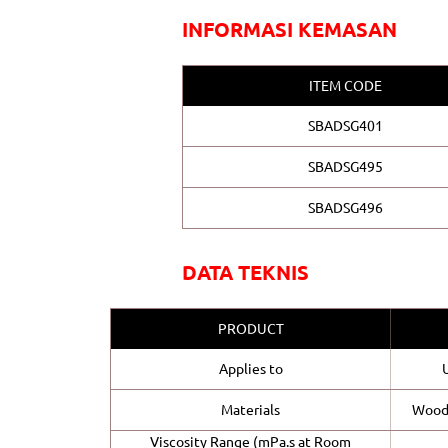
INFORMASI KEMASAN
ITEM CODE
SBADSG401
SBADSG495
SBADSG496
DATA TEKNIS
PRODUCT
Applies to
Materials
Wood,
Viscosity Range (mPa.s at Room