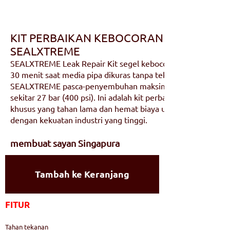
KIT PERBAIKAN KEBOCORAN
SEALXTREME
SEALXTREME Leak Repair Kit segel kebocoran ditemukan pa
30 menit saat media pipa dikuras tanpa tekanan. Kit Perbai
SEALXTREME pasca-penyembuhan maksimum yang dapat di
sekitar 27 bar (400 psi). Ini adalah kit perbaikan bungkus ya
khusus yang tahan lama dan hemat biaya untuk menutup ke
dengan kekuatan industri yang tinggi.
membuat saya
n Singapura
Tambah ke Keranjang
FITUR
Tahan tekanan